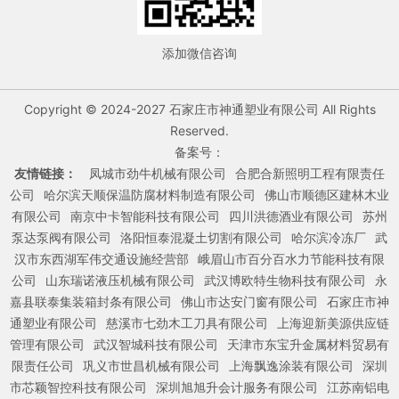
添加微信咨询
Copyright © 2024-2027 石家庄市神通塑业有限公司 All Rights
Reserved.
备案号：
友情链接：
凤城市劲牛机械有限公司
合肥合新照明工程有限责任
公司
哈尔滨天顺保温防腐材料制造有限公司
佛山市顺德区建林木业
有限公司
南京中卡智能科技有限公司
四川洪德酒业有限公司
苏州
泵达泵阀有限公司
洛阳恒泰混凝土切割有限公司
哈尔滨冷冻厂
武
汉市东西湖军伟交通设施经营部
峨眉山市百分百水力节能科技有限
公司
山东瑞诺液压机械有限公司
武汉博欧特生物科技有限公司
永
嘉县联泰集装箱封条有限公司
佛山市达安门窗有限公司
石家庄市神
通塑业有限公司
慈溪市七劲木工刀具有限公司
上海迎新美源供应链
管理有限公司
武汉智城科技有限公司
天津市东宝升金属材料贸易有
限责任公司
巩义市世昌机械有限公司
上海飘逸涂装有限公司
深圳
市芯颖智控科技有限公司
深圳旭旭升会计服务有限公司
江苏南铝电