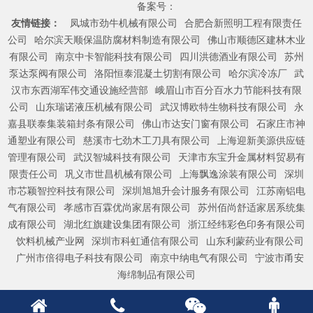
备案号：
友情链接：
凤城市劲牛机械有限公司
合肥合新照明工程有限责任
公司
哈尔滨天顺保温防腐材料制造有限公司
佛山市顺德区建林木业
有限公司
南京中卡智能科技有限公司
四川洪德酒业有限公司
苏州
泵达泵阀有限公司
洛阳恒泰混凝土切割有限公司
哈尔滨冷冻厂
武
汉市东西湖军伟交通设施经营部
峨眉山市百分百水力节能科技有限
公司
山东瑞诺液压机械有限公司
武汉博欧特生物科技有限公司
永
嘉县联泰集装箱封条有限公司
佛山市达安门窗有限公司
石家庄市神
通塑业有限公司
慈溪市七劲木工刀具有限公司
上海迎新美源供应链
管理有限公司
武汉智城科技有限公司
天津市东宝升金属材料贸易有
限责任公司
巩义市世昌机械有限公司
上海飘逸涂装有限公司
深圳
市芯颖智控科技有限公司
深圳旭旭升会计服务有限公司
江苏南铝电
气有限公司
孝感市百霖优尚家居有限公司
苏州佰尚舒适家居系统集
成有限公司
湖北红旗建设集团有限公司
浙江经纬彩色印务有限公司
饮料机械产业网
深圳市科虹通信有限公司
山东利蒙药业有限公司
广州市倍得电子科技有限公司
南京中纳电气有限公司
宁波市甬安
海绵制品有限公司