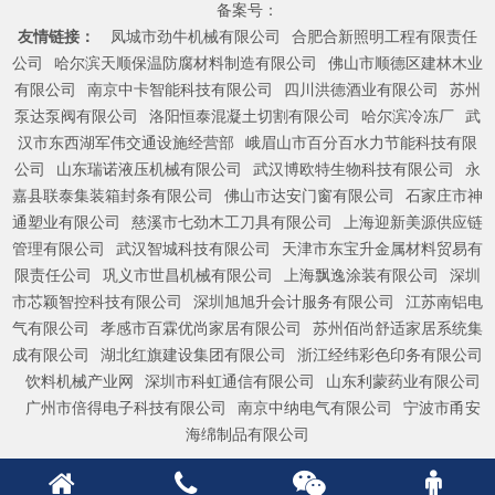
备案号：
友情链接：
凤城市劲牛机械有限公司
合肥合新照明工程有限责任
公司
哈尔滨天顺保温防腐材料制造有限公司
佛山市顺德区建林木业
有限公司
南京中卡智能科技有限公司
四川洪德酒业有限公司
苏州
泵达泵阀有限公司
洛阳恒泰混凝土切割有限公司
哈尔滨冷冻厂
武
汉市东西湖军伟交通设施经营部
峨眉山市百分百水力节能科技有限
公司
山东瑞诺液压机械有限公司
武汉博欧特生物科技有限公司
永
嘉县联泰集装箱封条有限公司
佛山市达安门窗有限公司
石家庄市神
通塑业有限公司
慈溪市七劲木工刀具有限公司
上海迎新美源供应链
管理有限公司
武汉智城科技有限公司
天津市东宝升金属材料贸易有
限责任公司
巩义市世昌机械有限公司
上海飘逸涂装有限公司
深圳
市芯颖智控科技有限公司
深圳旭旭升会计服务有限公司
江苏南铝电
气有限公司
孝感市百霖优尚家居有限公司
苏州佰尚舒适家居系统集
成有限公司
湖北红旗建设集团有限公司
浙江经纬彩色印务有限公司
饮料机械产业网
深圳市科虹通信有限公司
山东利蒙药业有限公司
广州市倍得电子科技有限公司
南京中纳电气有限公司
宁波市甬安
海绵制品有限公司