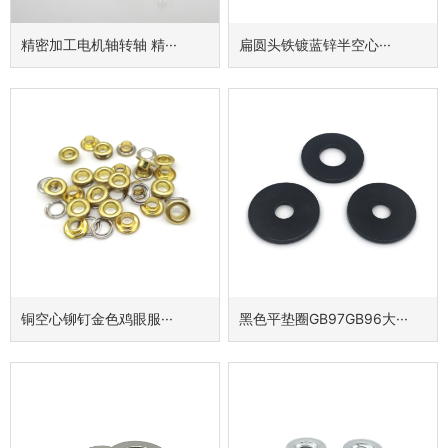
精密加工电机轴转轴 精···
扁圆头铁镀蓝锌半空心···
铜空心铆钉金色鸡眼服···
黑色平垫圈GB97GB96大···